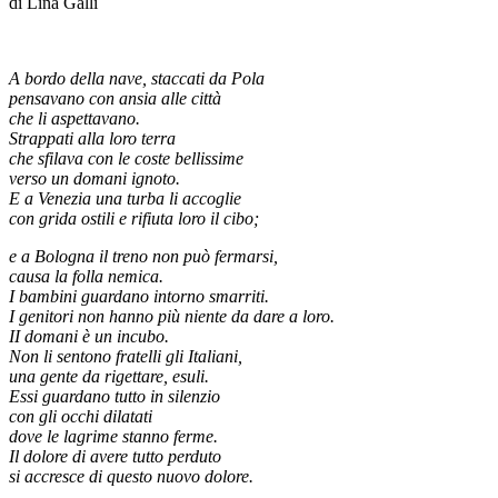
di Lina Galli
A bordo della nave, staccati da Pola
pensavano con ansia alle città
che li aspettavano.
Strappati alla loro terra
che sfilava con le coste bellissime
verso un domani ignoto.
E a Venezia una turba li accoglie
con grida ostili e rifiuta loro il cibo;
e a Bologna il treno non può fermarsi,
causa la folla nemica.
I bambini guardano intorno smarriti.
I genitori non hanno più niente da dare a loro.
II domani è un incubo.
Non li sentono fratelli gli Italiani,
una gente da rigettare, esuli.
Essi guardano tutto in silenzio
con gli occhi dilatati
dove le lagrime stanno ferme.
Il dolore di avere tutto perduto
si accresce di questo nuovo dolore.