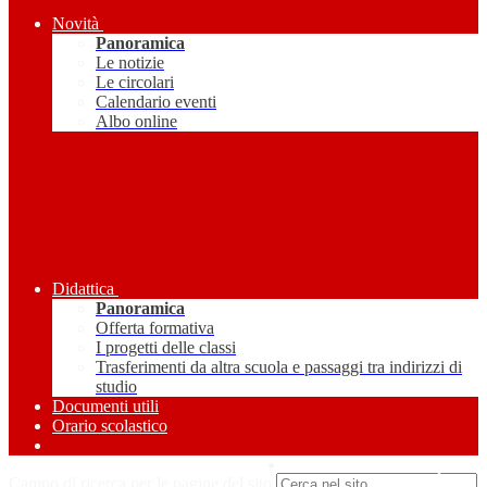
Novità
Panoramica
Le notizie
Le circolari
Calendario eventi
Albo online
Didattica
Panoramica
Offerta formativa
I progetti delle classi
Trasferimenti da altra scuola e passaggi tra indirizzi di
studio
Documenti utili
Orario scolastico
Amministrazione Trasparente
Campo di ricerca per le pagine del sito