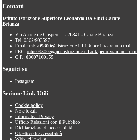
Contatti
Istituto Istruzione Superiore Leonardo Da Vinci Carate
Brianza
Via Alcide de Gasperi, 1 - 20841 - Carate Brianza
Tel:
0362/903597
Email:
mbis09800e@istruzione.it
Link per inviare una mail
PEC:
mbis09800e@pec.istruzione.it
Link per inviare una mail
C.F.: 83007100155
Seguici su
Instagram
Sezione Link Utili
Cookie policy
Note legali
Informativa Privacy
Ufficio Relazioni con il Pubblico
Dichiarazione di accessibilità
Obiettivi di accessibilità
Whistleblowing