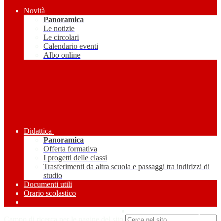
Novità
Panoramica
Le notizie
Le circolari
Calendario eventi
Albo online
Didattica
Panoramica
Offerta formativa
I progetti delle classi
Trasferimenti da altra scuola e passaggi tra indirizzi di
studio
Documenti utili
Orario scolastico
Amministrazione Trasparente
Campo di ricerca per le pagine del sito