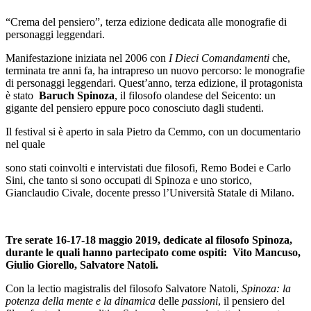
“Crema del pensiero”, terza edizione dedicata alle monografie di
personaggi leggendari.
Manifestazione iniziata nel 2006 con
I Dieci Comandamenti
che,
terminata tre anni fa, ha intrapreso un nuovo percorso: le monografie
di personaggi leggendari. Quest’anno, terza edizione, il protagonista
è stato
Baruch Spinoza
, il filosofo olandese del Seicento: un
gigante del pensiero eppure poco conosciuto dagli studenti.
Il festival si è aperto in sala Pietro da Cemmo, con un documentario
nel quale
sono stati coinvolti e intervistati due filosofi, Remo Bodei e Carlo
Sini, che tanto si sono occupati di Spinoza e uno storico,
Gianclaudio Civale, docente presso l’Università Statale di Milano.
Tre serate 16-17-18 maggio 2019, dedicate al filosofo Spinoza,
durante le quali hanno partecipato come ospiti: Vito Mancuso,
Giulio Giorello, Salvatore Natoli.
Con la lectio magistralis del filosofo Salvatore Natoli,
Spinoza: la
potenza della mente e la dinamica
delle
passioni
, il pensiero del