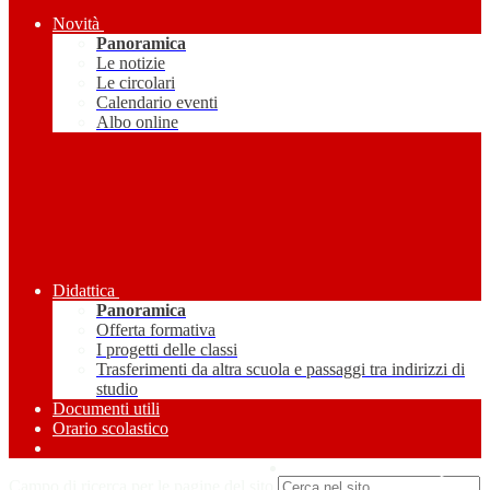
Novità
Panoramica
Le notizie
Le circolari
Calendario eventi
Albo online
Didattica
Panoramica
Offerta formativa
I progetti delle classi
Trasferimenti da altra scuola e passaggi tra indirizzi di
studio
Documenti utili
Orario scolastico
Amministrazione Trasparente
Campo di ricerca per le pagine del sito