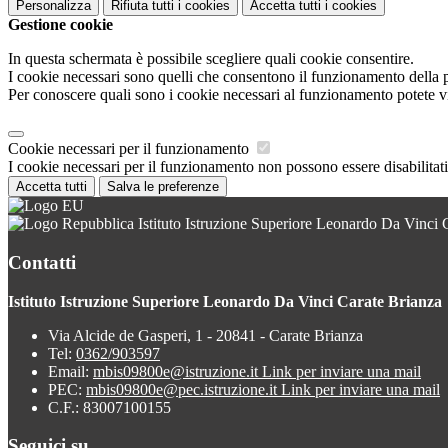
Personalizza
Rifiuta tutti
i cookies
Accetta tutti
i cookies
Gestione cookie
In questa schermata è possibile scegliere quali cookie consentire.
I cookie necessari sono quelli che consentono il funzionamento della pi
Per conoscere quali sono i cookie necessari al funzionamento potete v
Cookie necessari per il funzionamento
I cookie necessari per il funzionamento non possono essere disabilitati.
Accetta tutti
Salva le preferenze
Istituto Istruzione Superiore Leonardo Da Vinci 
Contatti
Istituto Istruzione Superiore Leonardo Da Vinci Carate Brianza
Via Alcide de Gasperi, 1 - 20841 - Carate Brianza
Tel:
0362/903597
Email:
mbis09800e@istruzione.it
Link per inviare una mail
PEC:
mbis09800e@pec.istruzione.it
Link per inviare una mail
C.F.: 83007100155
Seguici su