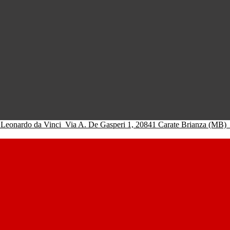
 Leonardo da Vinci
Via A. De Gasperi 1, 20841 Carate Brianza (MB)