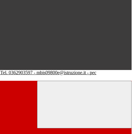
Tel. 0362903597 - mbis09800e@istruzione.it - pec