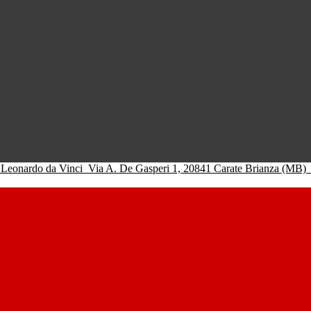
 Leonardo da Vinci
Via A. De Gasperi 1, 20841 Carate Brianza (MB)