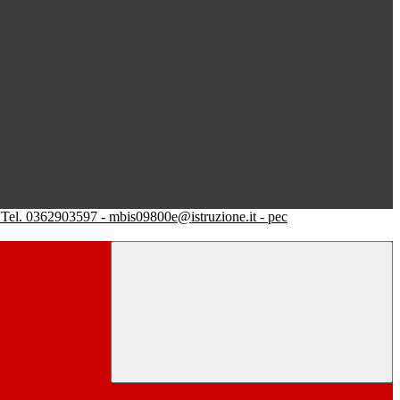
Tel. 0362903597 - mbis09800e@istruzione.it - pec