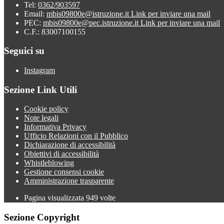
Tel:
0362/903597
Email:
mbis09800e@istruzione.it
Link per inviare una mail
PEC:
mbis09800e@pec.istruzione.it
Link per inviare una mail
C.F.: 83007100155
Seguici su
Instagram
Sezione Link Utili
Cookie policy
Note legali
Informativa Privacy
Ufficio Relazioni con il Pubblico
Dichiarazione di accessibilità
Obiettivi di accessibilità
Whistleblowing
Gestione consensi cookie
Amministrazione trasparente
Pagina visualizzata
949
volte
Sezione Copyright