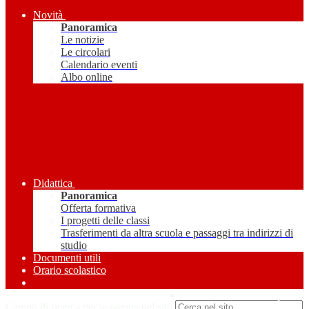
Novità
Panoramica
Le notizie
Le circolari
Calendario eventi
Albo online
Didattica
Panoramica
Offerta formativa
I progetti delle classi
Trasferimenti da altra scuola e passaggi tra indirizzi di
studio
Documenti utili
Orario scolastico
Amministrazione Trasparente
Campo di ricerca per le pagine del sito