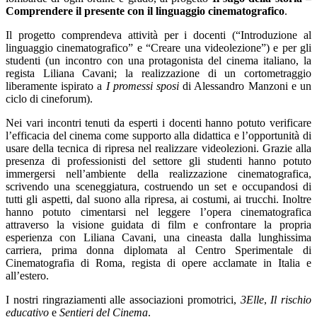
Comprendere il presente con il linguaggio cinematografico
.
Il progetto comprendeva attività per i docenti (“Introduzione al
linguaggio cinematografico” e “Creare una videolezione”) e per gli
studenti (un incontro con una protagonista del cinema italiano, la
regista Liliana Cavani; la realizzazione di un cortometraggio
liberamente ispirato a
I promessi sposi
di Alessandro Manzoni e un
ciclo di cineforum).
Nei vari incontri tenuti da esperti i docenti hanno potuto verificare
l’efficacia del cinema come supporto alla didattica e l’opportunità di
usare della tecnica di ripresa nel realizzare videolezioni. Grazie alla
presenza di professionisti del settore gli studenti hanno potuto
immergersi nell’ambiente della realizzazione cinematografica,
scrivendo una sceneggiatura, costruendo un set e occupandosi di
tutti gli aspetti, dal suono alla ripresa, ai costumi, ai trucchi. Inoltre
hanno potuto cimentarsi nel leggere l’opera cinematografica
attraverso la visione guidata di film e confrontare la propria
esperienza con Liliana Cavani, una cineasta dalla lunghissima
carriera, prima donna diplomata al Centro Sperimentale di
Cinematografia di Roma, regista di opere acclamate in Italia e
all’estero.
I nostri ringraziamenti alle associazioni promotrici,
3Elle
,
Il rischio
educativo
e
Sentieri del Cinema
.