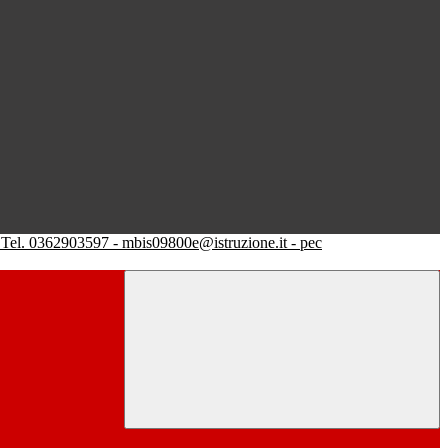
Tel. 0362903597 - mbis09800e@istruzione.it - pec