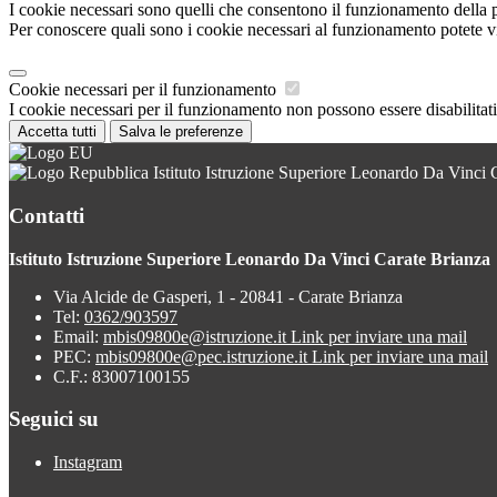
I cookie necessari sono quelli che consentono il funzionamento della pi
Per conoscere quali sono i cookie necessari al funzionamento potete v
Cookie necessari per il funzionamento
I cookie necessari per il funzionamento non possono essere disabilitati.
Accetta tutti
Salva le preferenze
Istituto Istruzione Superiore Leonardo Da Vinci 
Contatti
Istituto Istruzione Superiore Leonardo Da Vinci Carate Brianza
Via Alcide de Gasperi, 1 - 20841 - Carate Brianza
Tel:
0362/903597
Email:
mbis09800e@istruzione.it
Link per inviare una mail
PEC:
mbis09800e@pec.istruzione.it
Link per inviare una mail
C.F.: 83007100155
Seguici su
Instagram