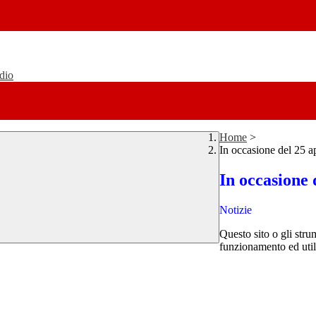
udio
Home
>
In occasione del 25 ap
In occasione 
Notizie
Questo sito o gli stru
funzionamento ed utili 