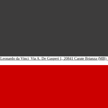
 Leonardo da Vinci
Via A. De Gasperi 1, 20841 Carate Brianza (MB)