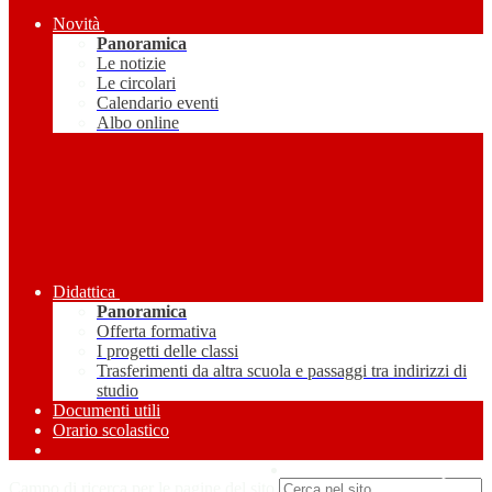
Novità
Panoramica
Le notizie
Le circolari
Calendario eventi
Albo online
Didattica
Panoramica
Offerta formativa
I progetti delle classi
Trasferimenti da altra scuola e passaggi tra indirizzi di
studio
Documenti utili
Orario scolastico
Amministrazione Trasparente
Campo di ricerca per le pagine del sito