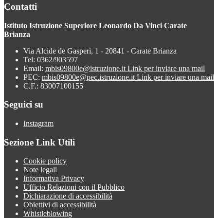
Contatti
Istituto Istruzione Superiore Leonardo Da Vinci Carate
Brianza
Via Alcide de Gasperi, 1 - 20841 - Carate Brianza
Tel:
0362/903597
Email:
mbis09800e@istruzione.it
Link per inviare una mail
PEC:
mbis09800e@pec.istruzione.it
Link per inviare una mail
C.F.: 83007100155
Seguici su
Instagram
Sezione Link Utili
Cookie policy
Note legali
Informativa Privacy
Ufficio Relazioni con il Pubblico
Dichiarazione di accessibilità
Obiettivi di accessibilità
Whistleblowing