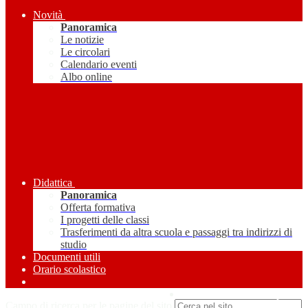
Novità
Panoramica
Le notizie
Le circolari
Calendario eventi
Albo online
Didattica
Panoramica
Offerta formativa
I progetti delle classi
Trasferimenti da altra scuola e passaggi tra indirizzi di
studio
Documenti utili
Orario scolastico
Amministrazione Trasparente
Campo di ricerca per le pagine del sito