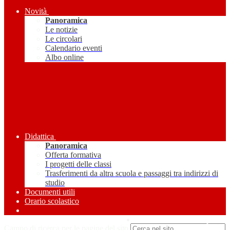
Novità
Panoramica
Le notizie
Le circolari
Calendario eventi
Albo online
Didattica
Panoramica
Offerta formativa
I progetti delle classi
Trasferimenti da altra scuola e passaggi tra indirizzi di
studio
Documenti utili
Orario scolastico
Amministrazione Trasparente
Campo di ricerca per le pagine del sito