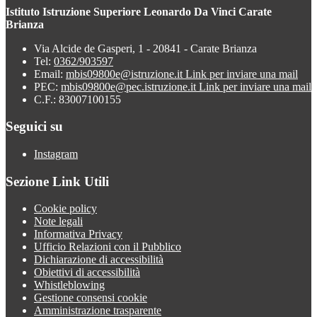
Istituto Istruzione Superiore Leonardo Da Vinci Carate
Brianza
Via Alcide de Gasperi, 1 - 20841 - Carate Brianza
Tel:
0362/903597
Email:
mbis09800e@istruzione.it
Link per inviare una mail
PEC:
mbis09800e@pec.istruzione.it
Link per inviare una mail
C.F.: 83007100155
Seguici su
Instagram
Sezione Link Utili
Cookie policy
Note legali
Informativa Privacy
Ufficio Relazioni con il Pubblico
Dichiarazione di accessibilità
Obiettivi di accessibilità
Whistleblowing
Gestione consensi cookie
Amministrazione trasparente