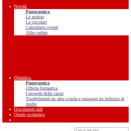
Novità
Panoramica
Le notizie
Le circolari
Calendario eventi
Albo online
Didattica
Panoramica
Offerta formativa
I progetti delle classi
Trasferimenti da altra scuola e passaggi tra indirizzi di
studio
Documenti utili
Orario scolastico
Amministrazione Trasparente
Campo di ricerca per le pagine del sito