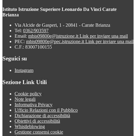
Istituto Istruzione Superiore Leonardo Da Vinci Carate
Brianza
Via Alcide de Gasperi, 1 - 20841 - Carate Brianza
Tel:
0362/903597
Email:
mbis09800e@istruzione.it
Link per inviare una mail
PEC:
mbis09800e@pec.istruzione.it
Link per inviare una mail
C.F.: 83007100155
Seguici su
Instagram
Sezione Link Utili
Cookie policy
Note legali
Informativa Privacy
Ufficio Relazioni con il Pubblico
Dichiarazione di accessibilità
Obiettivi di accessibilità
Whistleblowing
Gestione consensi cookie