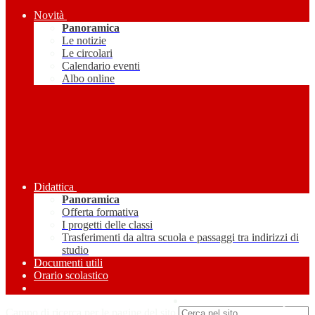
Novità
Panoramica
Le notizie
Le circolari
Calendario eventi
Albo online
Didattica
Panoramica
Offerta formativa
I progetti delle classi
Trasferimenti da altra scuola e passaggi tra indirizzi di
studio
Documenti utili
Orario scolastico
Amministrazione Trasparente
Campo di ricerca per le pagine del sito