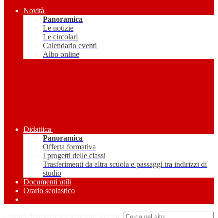
Novità
Panoramica
Le notizie
Le circolari
Calendario eventi
Albo online
Didattica
Panoramica
Offerta formativa
I progetti delle classi
Trasferimenti da altra scuola e passaggi tra indirizzi di
studio
Documenti utili
Orario scolastico
Amministrazione Trasparente
Campo di ricerca per le pagine del sito