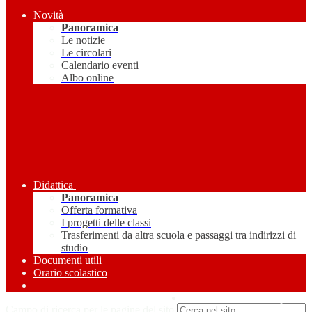
Novità
Panoramica
Le notizie
Le circolari
Calendario eventi
Albo online
Didattica
Panoramica
Offerta formativa
I progetti delle classi
Trasferimenti da altra scuola e passaggi tra indirizzi di
studio
Documenti utili
Orario scolastico
Amministrazione Trasparente
Campo di ricerca per le pagine del sito