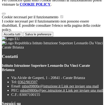
Per conoscere quali sono i cookie necessari al funzionamento potete
visionare la
COOKIE POLICY
.
Cookie necessari per il funzionamento
I cookie necessari per il funzionamento non possono essere
disabilitati. È possibile consultare l'elenco nella pagina della cookie
policy.
Accetta tutti
Salva le preferenze
Istituto Istruzione Superiore Leonardo Da Vinci
Carate Brianza
Contatti
Istituto Istruzione Superiore Leonardo Da Vinci Carate
Brianza
Via Alcide de Gasperi, 1 - 20841 - Carate Brianza
Tel:
0362/903597
Email:
mbis09800e@istruzione.it
Link per inviare una mail
PEC:
mbis09800e@pec.istruzione.it
Link per inviare una mail
C.F.: 83007100155
Seguici su