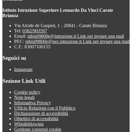
Istituto Istruzione Superiore Leonardo Da Vinci Carate
Brianza
Via Alcide de Gasperi, 1 - 20841 - Carate Brianza
Tel:
0362/903597
Email:
mbis09800e@istruzione.it
Link per inviare una mail
PEC:
mbis09800e@pec.istruzione.it
Link per inviare una mail
C.F.: 83007100155
Seguici su
Instagram
Sezione Link Utili
Cookie policy
Note legali
Informativa Privacy
Ufficio Relazioni con il Pubblico
Dichiarazione di accessibilità
Obiettivi di accessibilità
Whistleblowing
Gestione consensi cookie