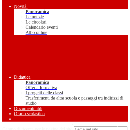
Novità
Panoramica
Le notizie
Le circolari
Calendario eventi
Albo online
Didattica
Panoramica
Offerta formativa
I progetti delle classi
Trasferimenti da altra scuola e passaggi tra indirizzi di
studio
Documenti utili
Orario scolastico
Amministrazione Trasparente
Campo di ricerca per le pagine del sito