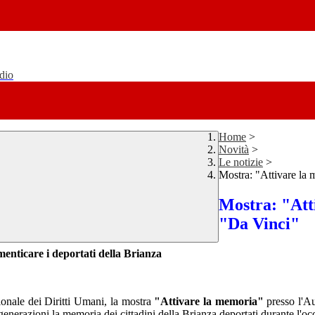
udio
Home
>
Novità
>
Le notizie
>
Mostra: "Attivare la 
Mostra: "Att
"Da Vinci"
nticare i deportati della Brianza
ionale dei Diritti Umani, la mostra
"Attivare la memoria"
presso l'Au
 generazioni la memoria dei cittadini della Brianza deportati durante l'oc