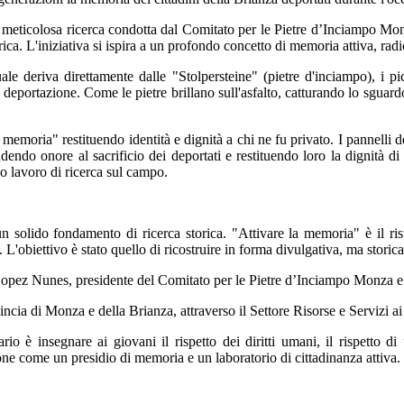
e meticolosa ricerca condotta dal Comitato per le Pietre d’Inciampo Monza
torica. L'iniziativa si ispira a un profondo concetto di memoria attiva, 
ale deriva direttamente dalle "Stolpersteine" (pietre d'inciampo), i pi
ella deportazione. Come le pietre brillano sull'asfalto, catturando lo sgu
 memoria" restituendo identità e dignità a chi ne fu privato. I pannelli
ndendo onore al sacrificio dei deportati e restituendo loro la dignità di
so lavoro di ricerca sul campo.
un solido fondamento di ricerca storica. "Attivare la memoria" è il ri
. L'obiettivo è stato quello di ricostruire in forma divulgativa, ma storic
o Lopez Nunes, presidente del Comitato per le Pietre d’Inciampo Monza e
vincia di Monza e della Brianza, attraverso il Settore Risorse e Servizi 
io è insegnare ai giovani il rispetto dei diritti umani, il rispetto d
one come un presidio di memoria e un laboratorio di cittadinanza attiva.