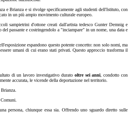
 e Brianza e si rivolge specificamente agli studenti dell'Istituto, con
radicato in un più ampio movimento culturale europeo.
ccoli sampietrini d'ottone creati dall'artista tedesco Gunter Demnig e
ardo del passante e costringendolo a "inciampare" in un nome, una data e
 dell'esposizione espandono questo potente concetto: non solo nomi, ma
 essere umani di cui erano stati privati. Questo approccio trasforma il
sultato di un lavoro investigativo durato
oltre sei anni
, condotto con
amente accurata, le vicende della deportazione nel territorio.
 Brianza.
ai Comuni.
i una persona, chiunque essa sia. Offrendo uno sguardo diretto sulle