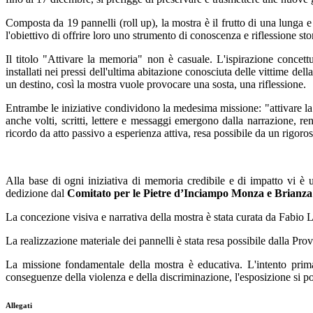
Composta da 19 pannelli (roll up), la mostra è il frutto di una lunga 
l'obiettivo di offrire loro uno strumento di conoscenza e riflessione s
Il titolo "Attivare la memoria" non è casuale. L'ispirazione concettu
installati nei pressi dell'ultima abitazione conosciuta delle vittime d
un destino, così la mostra vuole provocare una sosta, una riflessione.
Entrambe le iniziative condividono la medesima missione: "attivare la
anche volti, scritti, lettere e messaggi emergono dalla narrazione, re
ricordo da atto passivo a esperienza attiva, resa possibile da un rigoro
Alla base di ogni iniziativa di memoria credibile e di impatto vi è 
dedizione dal
Comitato per le Pietre d’Inciampo Monza e Brianza
La concezione visiva e narrativa della mostra è stata curata da Fabi
La realizzazione materiale dei pannelli è stata resa possibile dalla Pro
La missione fondamentale della mostra è educativa. L'intento primar
conseguenze della violenza e della discriminazione, l'esposizione si p
Allegati