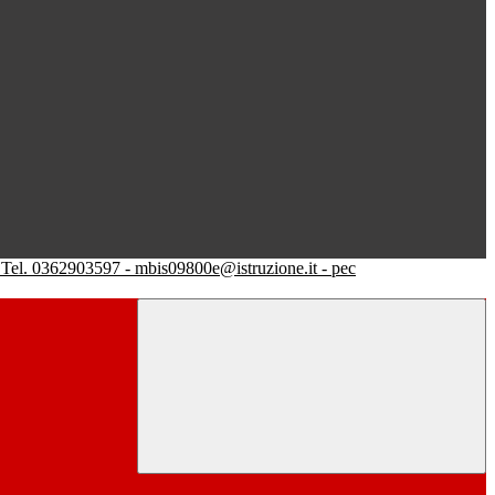
Tel. 0362903597 - mbis09800e@istruzione.it - pec