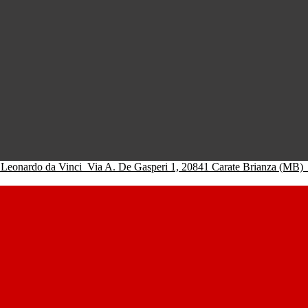
 Leonardo da Vinci
Via A. De Gasperi 1, 20841 Carate Brianza (MB)