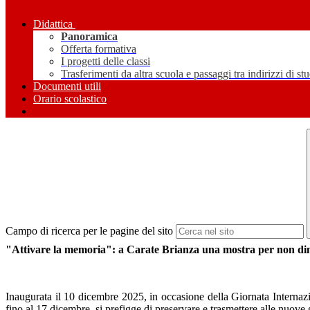
Didattica
Panoramica
Offerta formativa
I progetti delle classi
Trasferimenti da altra scuola e passaggi tra indirizzi di st
Documenti utili
Orario scolastico
Campo di ricerca per le pagine del sito
"Attivare la memoria": a Carate Brianza una mostra per non dime
Inaugurata il 10 dicembre 2025, in occasione della Giornata Internaz
fino al 17 dicembre, si prefigge di preservare e trasmettere alle nuove