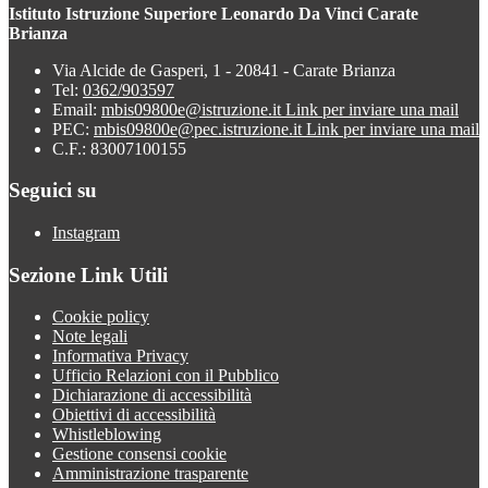
Istituto Istruzione Superiore Leonardo Da Vinci Carate
Brianza
Via Alcide de Gasperi, 1 - 20841 - Carate Brianza
Tel:
0362/903597
Email:
mbis09800e@istruzione.it
Link per inviare una mail
PEC:
mbis09800e@pec.istruzione.it
Link per inviare una mail
C.F.: 83007100155
Seguici su
Instagram
Sezione Link Utili
Cookie policy
Note legali
Informativa Privacy
Ufficio Relazioni con il Pubblico
Dichiarazione di accessibilità
Obiettivi di accessibilità
Whistleblowing
Gestione consensi cookie
Amministrazione trasparente