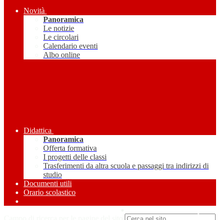
Novità
Panoramica
Le notizie
Le circolari
Calendario eventi
Albo online
Didattica
Panoramica
Offerta formativa
I progetti delle classi
Trasferimenti da altra scuola e passaggi tra indirizzi di
studio
Documenti utili
Orario scolastico
Amministrazione Trasparente
Campo di ricerca per le pagine del sito