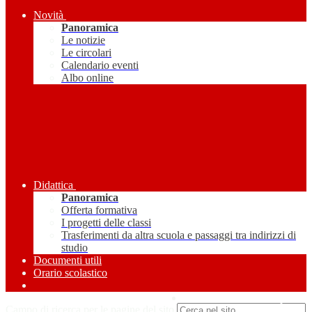
Novità
Panoramica
Le notizie
Le circolari
Calendario eventi
Albo online
Didattica
Panoramica
Offerta formativa
I progetti delle classi
Trasferimenti da altra scuola e passaggi tra indirizzi di
studio
Documenti utili
Orario scolastico
Amministrazione Trasparente
Campo di ricerca per le pagine del sito