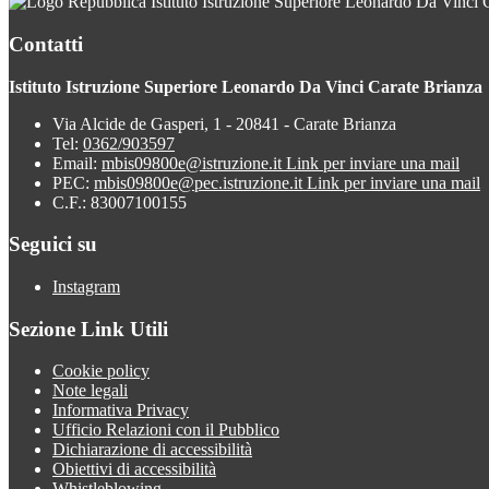
Istituto Istruzione Superiore Leonardo Da Vinci 
Contatti
Istituto Istruzione Superiore Leonardo Da Vinci Carate Brianza
Via Alcide de Gasperi, 1 - 20841 - Carate Brianza
Tel:
0362/903597
Email:
mbis09800e@istruzione.it
Link per inviare una mail
PEC:
mbis09800e@pec.istruzione.it
Link per inviare una mail
C.F.: 83007100155
Seguici su
Instagram
Sezione Link Utili
Cookie policy
Note legali
Informativa Privacy
Ufficio Relazioni con il Pubblico
Dichiarazione di accessibilità
Obiettivi di accessibilità
Whistleblowing