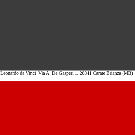
 Leonardo da Vinci
Via A. De Gasperi 1, 20841 Carate Brianza (MB)