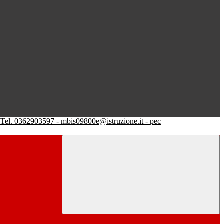
Tel. 0362903597 - mbis09800e@istruzione.it - pec