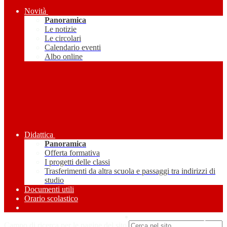
Novità
Panoramica
Le notizie
Le circolari
Calendario eventi
Albo online
Didattica
Panoramica
Offerta formativa
I progetti delle classi
Trasferimenti da altra scuola e passaggi tra indirizzi di
studio
Documenti utili
Orario scolastico
Amministrazione Trasparente
Campo di ricerca per le pagine del sito