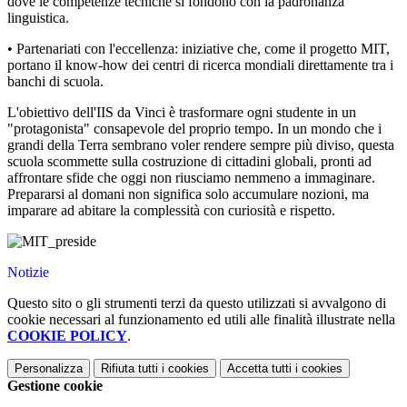
dove le competenze tecniche si fondono con la padronanza
linguistica.
• Partenariati con l'eccellenza: iniziative che, come il progetto MIT,
portano il know-how dei centri di ricerca mondiali direttamente tra i
banchi di scuola.
L'obiettivo dell'IIS da Vinci è trasformare ogni studente in un
"protagonista" consapevole del proprio tempo. In un mondo che i
grandi della Terra sembrano voler rendere sempre più diviso, questa
scuola scommette sulla costruzione di cittadini globali, pronti ad
affrontare sfide che oggi non riusciamo nemmeno a immaginare.
Prepararsi al domani non significa solo accumulare nozioni, ma
imparare ad abitare la complessità con curiosità e rispetto.
Notizie
Questo sito o gli strumenti terzi da questo utilizzati si avvalgono di
cookie necessari al funzionamento ed utili alle finalità illustrate nella
COOKIE POLICY
.
Personalizza
Rifiuta tutti
i cookies
Accetta tutti
i cookies
Gestione cookie