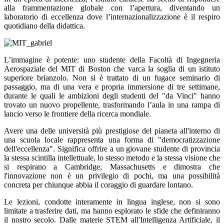
alla frammentazione globale con l’apertura, diventando un
laboratorio di eccellenza dove l’internazionalizzazione è il respiro
quotidiano della didattica.
L’immagine è potente: uno studente della Facoltà di Ingegneria
Aerospaziale del MIT di Boston che varca la soglia di un istituto
superiore brianzolo. Non si è trattato di un fugace seminario di
passaggio, ma di una vera e propria immersione di tre settimane,
durante le quali le ambizioni degli studenti del "da Vinci" hanno
trovato un nuovo propellente, trasformando l’aula in una rampa di
lancio verso le frontiere della ricerca mondiale.
Avere una delle università più prestigiose del pianeta all'interno di
una scuola locale rappresenta una forma di "democratizzazione
dell'eccellenza". Significa offrire a un giovane studente di provincia
la stessa scintilla intellettuale, lo stesso metodo e la stessa visione che
si respirano a Cambridge, Massachusetts e dimostra che
l'innovazione non è un privilegio di pochi, ma una possibilità
concreta per chiunque abbia il coraggio di guardare lontano.
Le lezioni, condotte interamente in lingua inglese, non si sono
limitate a trasferire dati, ma hanno esplorato le sfide che definiranno
il nostro secolo. Dalle materie STEM all'Intelligenza Artificiale, il