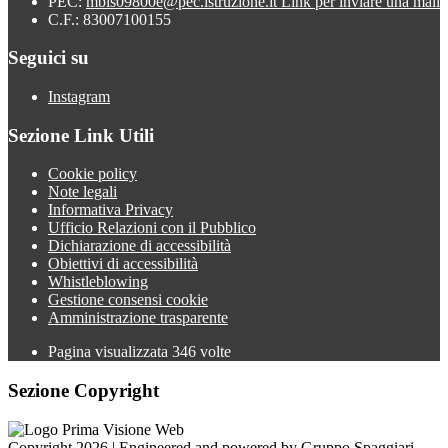
PEC:
mbis09800e@pec.istruzione.it
Link per inviare una mail
C.F.: 83007100155
Seguici su
Instagram
Sezione Link Utili
Cookie policy
Note legali
Informativa Privacy
Ufficio Relazioni con il Pubblico
Dichiarazione di accessibilità
Obiettivi di accessibilità
Whistleblowing
Gestione consensi cookie
Amministrazione trasparente
Pagina visualizzata
346
volte
Sezione Copyright
Copyright 2026 | Engineered and powered by Gruppo Spaggiari