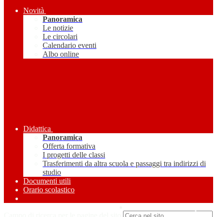
Novità
Panoramica
Le notizie
Le circolari
Calendario eventi
Albo online
Didattica
Panoramica
Offerta formativa
I progetti delle classi
Trasferimenti da altra scuola e passaggi tra indirizzi di
studio
Documenti utili
Orario scolastico
Amministrazione Trasparente
Campo di ricerca per le pagine del sito