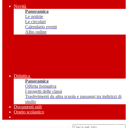
Novità
Panoramica
Le notizie
Le circolari
Calendario eventi
Albo online
Didattica
Panoramica
Offerta formativa
I progetti delle classi
Trasferimenti da altra scuola e passaggi tra indirizzi di
studio
Documenti utili
Orario scolastico
Amministrazione Trasparente
Campo di ricerca per le pagine del sito