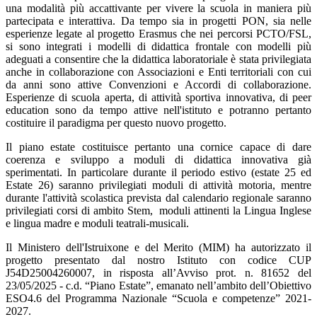
una modalità più accattivante per vivere la scuola in maniera più
partecipata e interattiva. Da tempo sia in progetti PON, sia nelle
esperienze legate al progetto Erasmus che nei percorsi PCTO/FSL,
si sono integrati i modelli di didattica frontale con modelli più
adeguati a consentire che la didattica laboratoriale è stata privilegiata
anche in collaborazione con Associazioni e Enti territoriali con cui
da anni sono attive Convenzioni e Accordi di collaborazione.
Esperienze di scuola aperta, di attività sportiva innovativa, di peer
education sono da tempo attive nell'istituto e potranno pertanto
costituire il paradigma per questo nuovo progetto.
Il piano estate costituisce pertanto una cornice capace di dare
coerenza e sviluppo a moduli di didattica innovativa già
sperimentati. In particolare durante il periodo estivo (estate 25 ed
Estate 26) saranno privilegiati moduli di attività motoria, mentre
durante l'attività scolastica prevista dal calendario regionale saranno
privilegiati corsi di ambito Stem, moduli attinenti la Lingua Inglese
e lingua madre e moduli teatrali-musicali.
Il Ministero dell'Istruixone e del Merito (MIM) ha autorizzato il
progetto presentato dal nostro Istituto con codice CUP
J54D25004260007, in risposta all’Avviso prot. n. 81652 del
23/05/2025 - c.d. “Piano Estate”, emanato nell’ambito dell’Obiettivo
ESO4.6 del Programma Nazionale “Scuola e competenze” 2021-
2027.