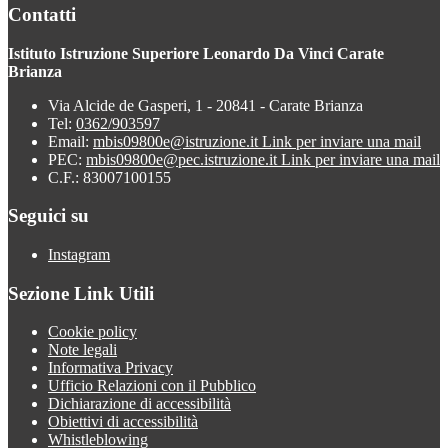
Contatti
Istituto Istruzione Superiore Leonardo Da Vinci Carate
Brianza
Via Alcide de Gasperi, 1 - 20841 - Carate Brianza
Tel:
0362/903597
Email:
mbis09800e@istruzione.it
Link per inviare una mail
PEC:
mbis09800e@pec.istruzione.it
Link per inviare una mail
C.F.: 83007100155
Seguici su
Instagram
Sezione Link Utili
Cookie policy
Note legali
Informativa Privacy
Ufficio Relazioni con il Pubblico
Dichiarazione di accessibilità
Obiettivi di accessibilità
Whistleblowing