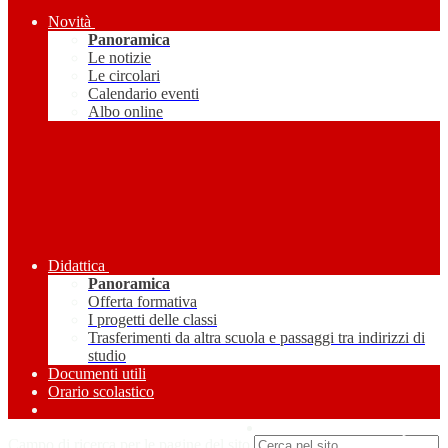
Novità
Panoramica
Le notizie
Le circolari
Calendario eventi
Albo online
Didattica
Panoramica
Offerta formativa
I progetti delle classi
Trasferimenti da altra scuola e passaggi tra indirizzi di
studio
Documenti utili
Orario scolastico
Amministrazione Trasparente
Campo di ricerca per le pagine del sito