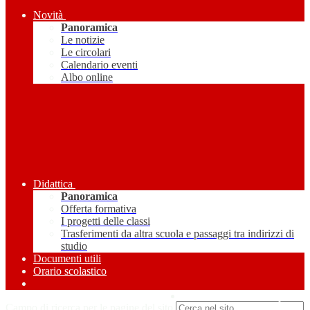
Novità
Panoramica
Le notizie
Le circolari
Calendario eventi
Albo online
Didattica
Panoramica
Offerta formativa
I progetti delle classi
Trasferimenti da altra scuola e passaggi tra indirizzi di
studio
Documenti utili
Orario scolastico
Amministrazione Trasparente
Campo di ricerca per le pagine del sito