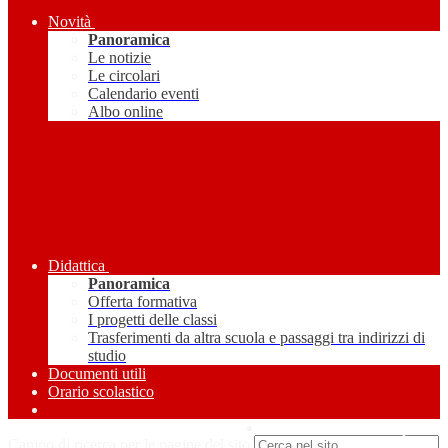
Novità
Panoramica
Le notizie
Le circolari
Calendario eventi
Albo online
Didattica
Panoramica
Offerta formativa
I progetti delle classi
Trasferimenti da altra scuola e passaggi tra indirizzi di
studio
Documenti utili
Orario scolastico
Amministrazione Trasparente
Campo di ricerca per le pagine del sito