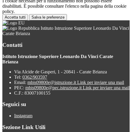
I cookie necessari per il funzionamento non possono essere
disabilitati. È possibile consultare l'elenco nella pagina della cookie
policy.
Accetta tutti
Salva le preferenze
Istituto Istruzione Superiore Leonardo Da Vinci
Carate Brianza
Contatti
Istituto Istruzione Superiore Leonardo Da Vinci Carate
Brianza
Via Alcide de Gasperi, 1 - 20841 - Carate Brianza
Tel:
0362/903597
Email:
mbis09800e@istruzione.it
Link per inviare una mail
PEC:
mbis09800e@pec.istruzione.it
Link per inviare una mail
C.F.: 83007100155
Seguici su
Instagram
Sezione Link Utili