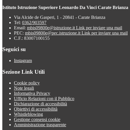
Istituto Istruzione Superiore Leonardo Da Vinci Carate Brianza
Via Alcide de Gasperi, 1 - 20841 - Carate Brianza
Tel:
0362/903597
Email:
mbis09800e@istruzione.it
Link per inviare una mail
PEC:
mbis09800e@pec.istruzione.it
Link per inviare una mail
C.F.: 83007100155
Seguici su
Instagram
Sezione Link Utili
Cookie policy
Note legali
Informativa Privacy
Ufficio Relazioni con il Pubblico
Dichiarazione di accessibilità
Obiettivi di accessibilità
Whistleblowing
Gestione consensi cookie
Amministrazione trasparente