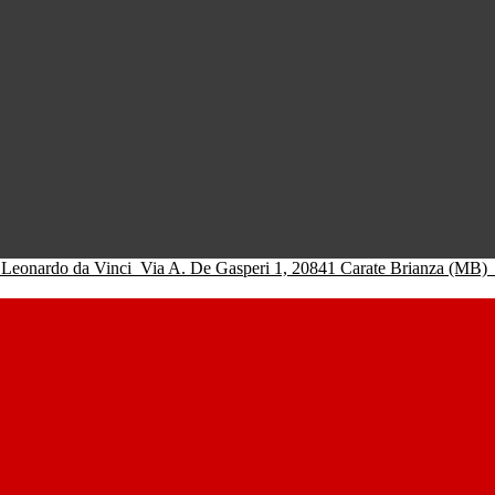
 Leonardo da Vinci
Via A. De Gasperi 1, 20841 Carate Brianza (MB)