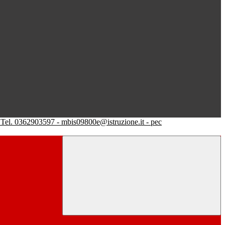
Tel. 0362903597 - mbis09800e@istruzione.it - pec