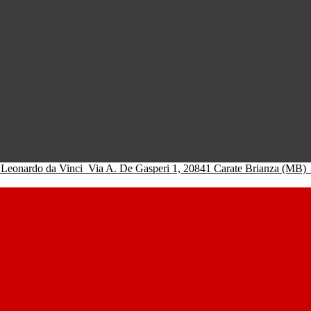
 Leonardo da Vinci
Via A. De Gasperi 1, 20841 Carate Brianza (MB)