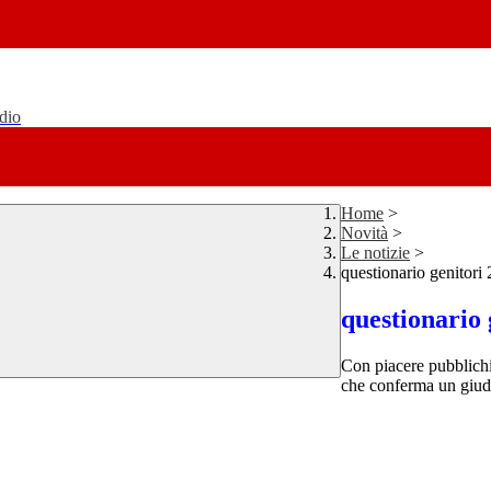
udio
Home
>
Novità
>
Le notizie
>
questionario genitori
questionario 
Con piacere pubblichi
che conferma un giudiz