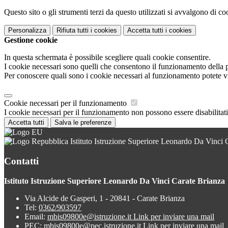
Questo sito o gli strumenti terzi da questo utilizzati si avvalgono di coo
Personalizza
Rifiuta tutti
i cookies
Accetta tutti
i cookies
Gestione cookie
In questa schermata è possibile scegliere quali cookie consentire.
I cookie necessari sono quelli che consentono il funzionamento della pi
Per conoscere quali sono i cookie necessari al funzionamento potete v
Cookie necessari per il funzionamento
I cookie necessari per il funzionamento non possono essere disabilitati.
Accetta tutti
Salva le preferenze
Istituto Istruzione Superiore Leonardo Da Vinci 
Contatti
Istituto Istruzione Superiore Leonardo Da Vinci Carate Brianza
Via Alcide de Gasperi, 1 - 20841 - Carate Brianza
Tel:
0362/903597
Email:
mbis09800e@istruzione.it
Link per inviare una mail
PEC:
mbis09800e@pec.istruzione.it
Link per inviare una mail