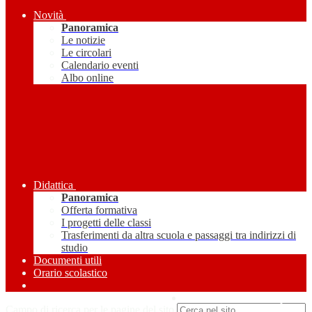
Novità
Panoramica
Le notizie
Le circolari
Calendario eventi
Albo online
Didattica
Panoramica
Offerta formativa
I progetti delle classi
Trasferimenti da altra scuola e passaggi tra indirizzi di
studio
Documenti utili
Orario scolastico
Amministrazione Trasparente
Campo di ricerca per le pagine del sito