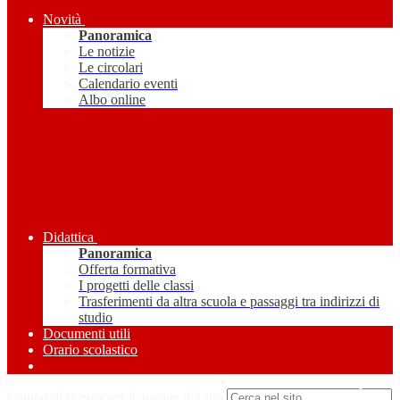
Novità
Panoramica
Le notizie
Le circolari
Calendario eventi
Albo online
Didattica
Panoramica
Offerta formativa
I progetti delle classi
Trasferimenti da altra scuola e passaggi tra indirizzi di
studio
Documenti utili
Orario scolastico
Amministrazione Trasparente
Campo di ricerca per le pagine del sito