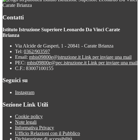
Carate Brianza
Contatti
Istituto Istruzione Superiore Leonardo Da Vinci Carate
Brianza
Via Alcide de Gasperi, 1 - 20841 - Carate Brianza
Tel:
0362/903597
Email:
mbis09800e@istruzione.it
Link per inviare una mail
PEC:
mbis09800e@pec.istruzione.it
Link per inviare una mail
C.F.: 83007100155
Seguici su
Instagram
Sezione Link Utili
Cookie policy
Note legali
Informativa Privacy
Ufficio Relazioni con il Pubblico
Dichiarazione di accessibilità