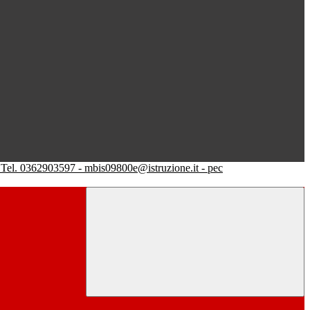
Tel. 0362903597 - mbis09800e@istruzione.it - pec