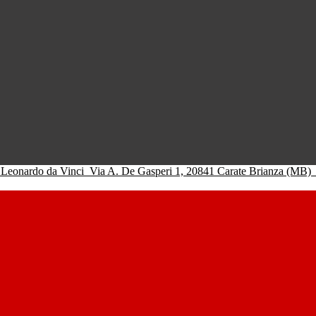
 Leonardo da Vinci
Via A. De Gasperi 1, 20841 Carate Brianza (MB)