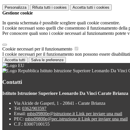
Personalizza
Rifiuta tutti
i cookies
Accetta tutti
i cookies
Gestione cookie
In questa schermata è possibile scegliere quali cookie consentire.
I cookie necessari sono quelli che consentono il funzionamento della pi
Per conoscere quali sono i cookie necessari al funzionamento potete v
Cookie necessari per il funzionamento
I cookie necessari per il funzionamento non possono essere disabilitati.
Accetta tutti
Salva le preferenze
Istituto Istruzione Superiore Leonardo Da Vinci 
Contatti
Istituto Istruzione Superiore Leonardo Da Vinci Carate Brianza
Via Alcide de Gasperi, 1 - 20841 - Carate Brianza
Tel:
0362/903597
Email:
mbis09800e@istruzione.it
Link per inviare una mail
PEC:
mbis09800e@pec.istruzione.it
Link per inviare una mail
C.F.: 83007100155