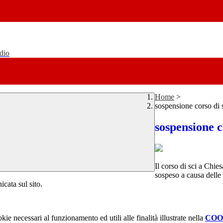
udio
Home
>
sospensione corso di 
sospensione c
Il corso di sci a Chie
sospeso a causa delle 
icata sul sito.
kie necessari al funzionamento ed utili alle finalità illustrate nella
COO