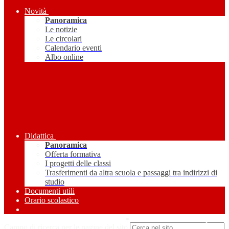
Novità
Panoramica
Le notizie
Le circolari
Calendario eventi
Albo online
Didattica
Panoramica
Offerta formativa
I progetti delle classi
Trasferimenti da altra scuola e passaggi tra indirizzi di
studio
Documenti utili
Orario scolastico
Amministrazione Trasparente
Campo di ricerca per le pagine del sito