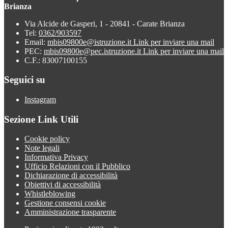
Brianza
Via Alcide de Gasperi, 1 - 20841 - Carate Brianza
Tel:
0362/903597
Email:
mbis09800e@istruzione.it
Link per inviare una mail
PEC:
mbis09800e@pec.istruzione.it
Link per inviare una mail
C.F.: 83007100155
Seguici su
Instagram
Sezione Link Utili
Cookie policy
Note legali
Informativa Privacy
Ufficio Relazioni con il Pubblico
Dichiarazione di accessibilità
Obiettivi di accessibilità
Whistleblowing
Gestione consensi cookie
Amministrazione trasparente