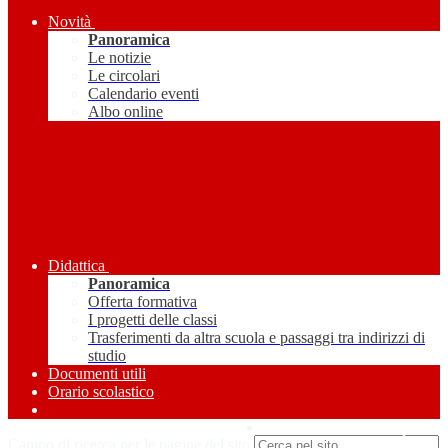
Novità
Panoramica
Le notizie
Le circolari
Calendario eventi
Albo online
Didattica
Panoramica
Offerta formativa
I progetti delle classi
Trasferimenti da altra scuola e passaggi tra indirizzi di
studio
Documenti utili
Orario scolastico
Amministrazione Trasparente
Campo di ricerca per le pagine del sito