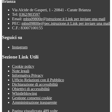
Brianza
Via Alcide de Gasperi, 1 - 20841 - Carate Brianza
Tel:
0362/903597
Email:
mbis09800e@istruzione.it
Link per inviare una mail
PEC:
mbis09800e@pec.istruzione.it
Link per inviare una mail
C.F.: 83007100155
Seguici su
Instagram
Sezione Link Utili
Cookie policy
Note legali
Informativa Privacy
Ufficio Relazioni con il Pubblico
Dichiarazione di accessibilità
Obiettivi di accessibilità
Whistleblowing
Gestione consensi cookie
Amministrazione trasparente
Pagina visualizzata
489
volte