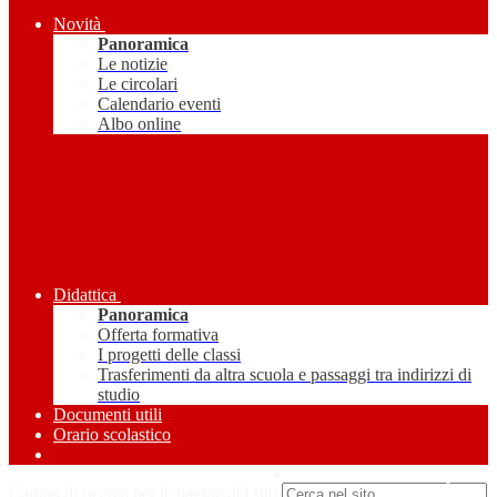
Novità
Panoramica
Le notizie
Le circolari
Calendario eventi
Albo online
Didattica
Panoramica
Offerta formativa
I progetti delle classi
Trasferimenti da altra scuola e passaggi tra indirizzi di
studio
Documenti utili
Orario scolastico
Amministrazione Trasparente
Campo di ricerca per le pagine del sito