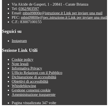
Via Alcide de Gasperi, 1 - 20841 - Carate Brianza
Tel:
0362/903597
Email:
mbis09800e@istruzione.it
Link per inviare una mail
PEC:
mbis09800e@pec.istruzione.it
Link per inviare una mail
C.F.: 83007100155
Seguici su
Instagram
Sezione Link Utili
Cookie policy
Note legali
Informativa Privacy
Ufficio Relazioni con il Pubblico
Dichiarazione di accessibilità
Obiettivi di accessibilità
Whistleblowing
Gestione consensi cookie
Amministrazione trasparente
Pagina visualizzata
347
volte