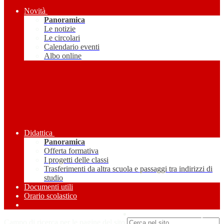
Novità
Panoramica
Le notizie
Le circolari
Calendario eventi
Albo online
Didattica
Panoramica
Offerta formativa
I progetti delle classi
Trasferimenti da altra scuola e passaggi tra indirizzi di
studio
Documenti utili
Orario scolastico
Amministrazione Trasparente
Campo di ricerca per le pagine del sito