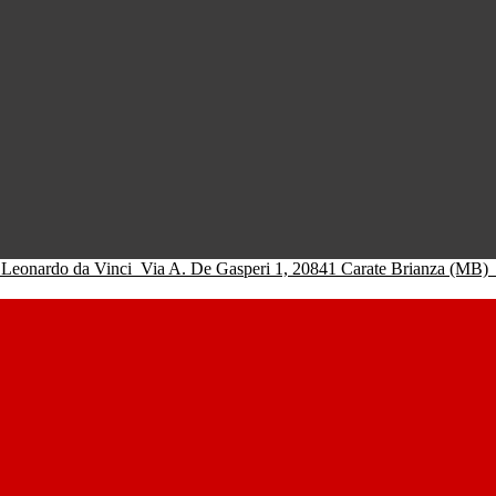
 Leonardo da Vinci
Via A. De Gasperi 1, 20841 Carate Brianza (MB)