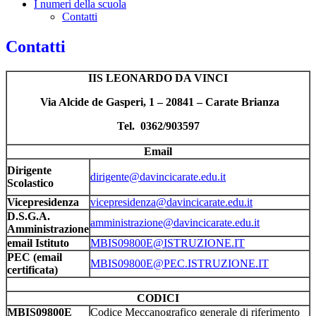
I numeri della scuola
Contatti
Contatti
IIS LEONARDO DA VINCI
Via Alcide de Gasperi, 1 – 20841 – Carate Brianza
Tel. 0362/903597
Email
Dirigente
dirigente@davincicarate.edu.it
Scolastico
Vicepresidenza
vicepresidenza@davincicarate.edu.it
D.S.G.A.
amministrazione@davincicarate.edu.it
Amministrazione
email Istituto
MBIS09800E@ISTRUZIONE.IT
PEC (email
MBIS09800E@PEC.ISTRUZIONE.IT
certificata)
CODICI
MBIS09800E
Codice Meccanografico generale di riferimento