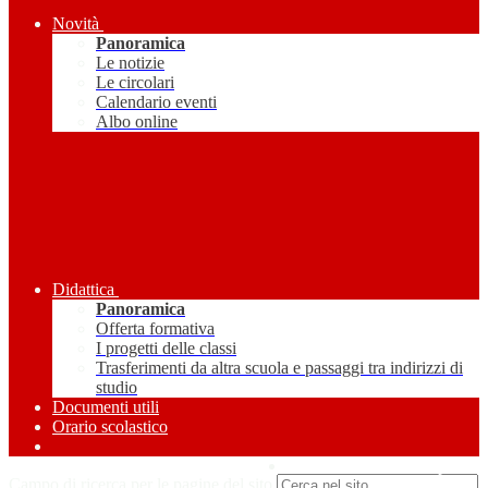
Novità
Panoramica
Le notizie
Le circolari
Calendario eventi
Albo online
Didattica
Panoramica
Offerta formativa
I progetti delle classi
Trasferimenti da altra scuola e passaggi tra indirizzi di
studio
Documenti utili
Orario scolastico
Amministrazione Trasparente
Campo di ricerca per le pagine del sito