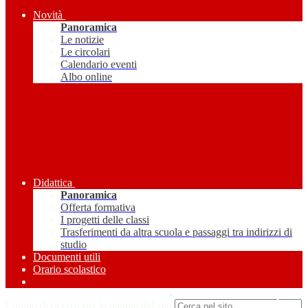
Novità
Panoramica
Le notizie
Le circolari
Calendario eventi
Albo online
Didattica
Panoramica
Offerta formativa
I progetti delle classi
Trasferimenti da altra scuola e passaggi tra indirizzi di
studio
Documenti utili
Orario scolastico
Amministrazione Trasparente
Campo di ricerca per le pagine del sito