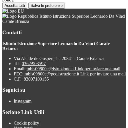
Accetta tutti
Salva le preferenze
Istituto Istruzione Superiore Leonardo Da Vinci
Carate Brianza
Contatti
Istituto Istruzione Superiore Leonardo Da Vinci Carate
Brianza
Via Alcide de Gasperi, 1 - 20841 - Carate Brianza
Tel:
0362/903597
Email:
mbis09800e@istruzione.it
Link per inviare una mail
PEC:
mbis09800e@pec.istruzione.it
Link per inviare una mail
C.F.: 83007100155
Seguici su
Instagram
Sezione Link Utili
Cookie policy