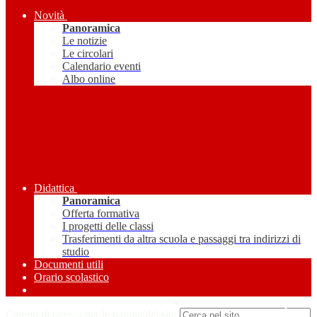
Novità
Panoramica
Le notizie
Le circolari
Calendario eventi
Albo online
Didattica
Panoramica
Offerta formativa
I progetti delle classi
Trasferimenti da altra scuola e passaggi tra indirizzi di
studio
Documenti utili
Orario scolastico
Amministrazione Trasparente
Campo di ricerca per le pagine del sito