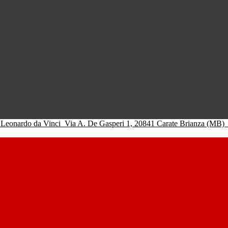
 Leonardo da Vinci
Via A. De Gasperi 1, 20841 Carate Brianza (MB)