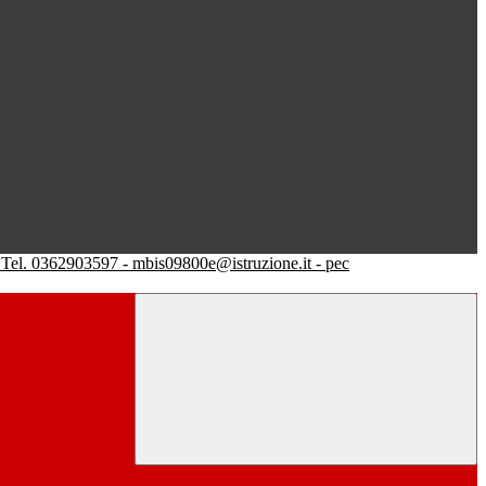
Tel. 0362903597 - mbis09800e@istruzione.it - pec