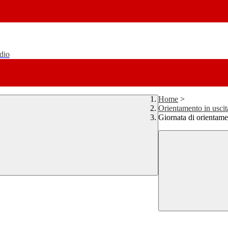
udio
Home
>
Orientamento in uscit
Giornata di orientame