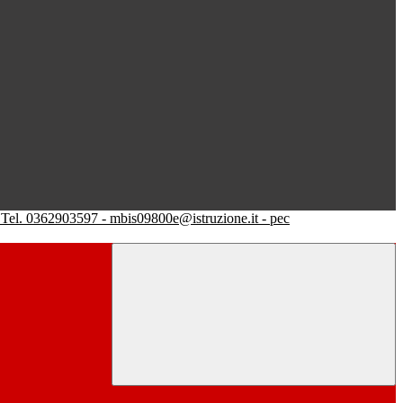
Tel. 0362903597 - mbis09800e@istruzione.it - pec