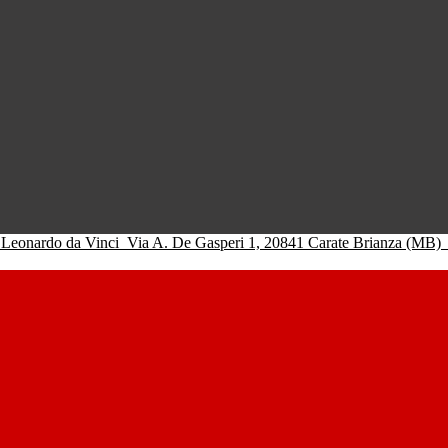
 Leonardo da Vinci
Via A. De Gasperi 1, 20841 Carate Brianza (MB)