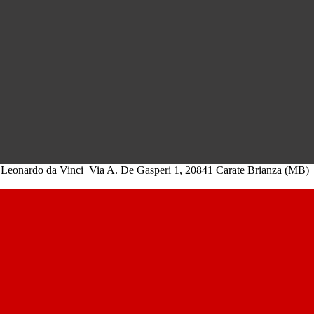
 Leonardo da Vinci
Via A. De Gasperi 1, 20841 Carate Brianza (MB)