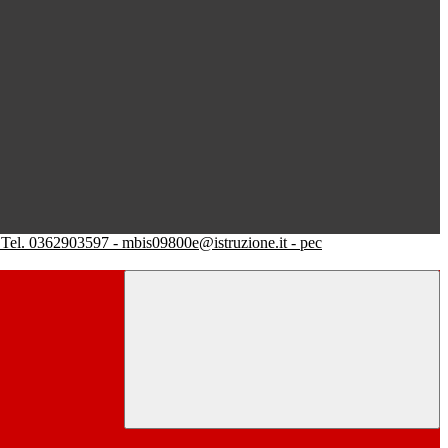
Tel. 0362903597 - mbis09800e@istruzione.it - pec