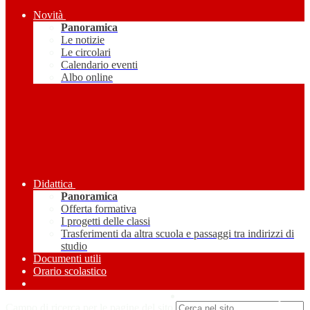
Novità
Panoramica
Le notizie
Le circolari
Calendario eventi
Albo online
Didattica
Panoramica
Offerta formativa
I progetti delle classi
Trasferimenti da altra scuola e passaggi tra indirizzi di
studio
Documenti utili
Orario scolastico
Amministrazione Trasparente
Campo di ricerca per le pagine del sito