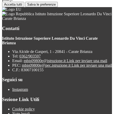
Accetta tutti
Salva le preferenze
Istituto Istruzione Superiore Leonardo Da Vinci
Carate Brianza
Contatti
Istituto Istruzione Superiore Leonardo Da Vinci Carate
Brianza
Via Alcide de Gasperi, 1 - 20841 - Carate Brianza
Tel:
0362/903597
Email:
mbis09800e@istruzione.it
Link per inviare una mail
PEC:
mbis09800e@pec.istruzione.it
Link per inviare una mail
C.F.: 83007100155
Seguici su
Instagram
Sezione Link Utili
Cookie policy
Note legali