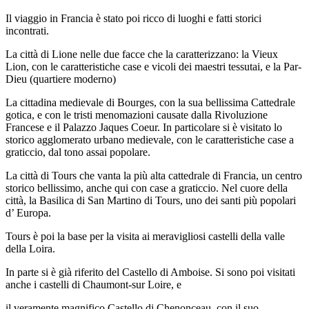
Il viaggio in Francia è stato poi ricco di luoghi e fatti storici
incontrati.
La città di Lione nelle due facce che la caratterizzano: la Vieux
Lion, con le caratteristiche case e vicoli dei maestri tessutai, e la Par-
Dieu (quartiere moderno)
La cittadina medievale di Bourges, con la sua bellissima Cattedrale
gotica, e con le tristi menomazioni causate dalla Rivoluzione
Francese e il Palazzo Jaques Coeur. In particolare si è visitato lo
storico agglomerato urbano medievale, con le caratteristiche case a
graticcio, dal tono assai popolare.
La città di Tours che vanta la più alta cattedrale di Francia, un centro
storico bellissimo, anche qui con case a graticcio. Nel cuore della
città, la Basilica di San Martino di Tours, uno dei santi più popolari
d’ Europa.
Tours è poi la base per la visita ai meravigliosi castelli della valle
della Loira.
In parte si è già riferito del Castello di Amboise. Si sono poi visitati
anche i castelli di Chaumont-sur Loire, e
il veramente magnifico Castello di Chenonceau, con il suo