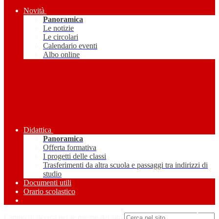
Novità
Panoramica
Le notizie
Le circolari
Calendario eventi
Albo online
Didattica
Panoramica
Offerta formativa
I progetti delle classi
Trasferimenti da altra scuola e passaggi tra indirizzi di
studio
Documenti utili
Orario scolastico
Amministrazione Trasparente
Campo di ricerca per le pagine del sito