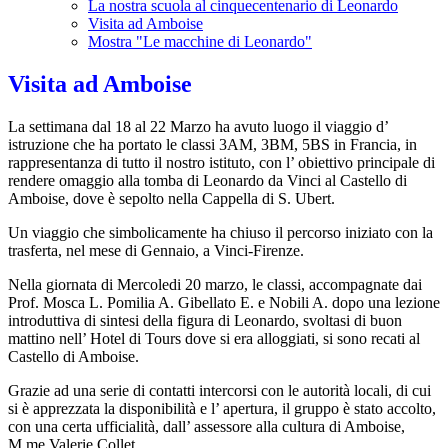
La nostra scuola al cinquecentenario di Leonardo
Visita ad Amboise
Mostra "Le macchine di Leonardo"
Visita ad Amboise
La settimana dal 18 al 22 Marzo ha avuto luogo il viaggio d’
istruzione che ha portato le classi 3AM, 3BM, 5BS in Francia, in
rappresentanza di tutto il nostro istituto, con l’ obiettivo principale di
rendere omaggio alla tomba di Leonardo da Vinci al Castello di
Amboise, dove è sepolto nella Cappella di S. Ubert.
Un viaggio che simbolicamente ha chiuso il percorso iniziato con la
trasferta, nel mese di Gennaio, a Vinci-Firenze.
Nella giornata di Mercoledi 20 marzo, le classi, accompagnate dai
Prof. Mosca L. Pomilia A. Gibellato E. e Nobili A. dopo una lezione
introduttiva di sintesi della figura di Leonardo, svoltasi di buon
mattino nell’ Hotel di Tours dove si era alloggiati, si sono recati al
Castello di Amboise.
Grazie ad una serie di contatti intercorsi con le autorità locali, di cui
si è apprezzata la disponibilità e l’ apertura, il gruppo è stato accolto,
con una certa ufficialità, dall’ assessore alla cultura di Amboise,
M.me Valerie Collet.