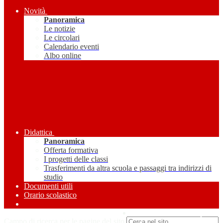
Novità
Panoramica
Le notizie
Le circolari
Calendario eventi
Albo online
Didattica
Panoramica
Offerta formativa
I progetti delle classi
Trasferimenti da altra scuola e passaggi tra indirizzi di
studio
Documenti utili
Orario scolastico
Amministrazione Trasparente
Campo di ricerca per le pagine del sito