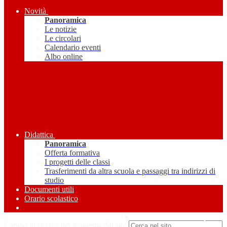
Novità
Panoramica
Le notizie
Le circolari
Calendario eventi
Albo online
Didattica
Panoramica
Offerta formativa
I progetti delle classi
Trasferimenti da altra scuola e passaggi tra indirizzi di
studio
Documenti utili
Orario scolastico
Amministrazione Trasparente
Campo di ricerca per le pagine del sito