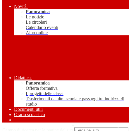
Novità
Panoramica
Le notizie
Le circolari
Calendario eventi
Albo online
Didattica
Panoramica
Offerta formativa
I progetti delle classi
Trasferimenti da altra scuola e passaggi tra indirizzi di
studio
Documenti utili
Orario scolastico
Amministrazione Trasparente
Campo di ricerca per le pagine del sito