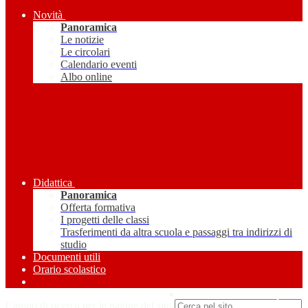
Novità
Panoramica
Le notizie
Le circolari
Calendario eventi
Albo online
Didattica
Panoramica
Offerta formativa
I progetti delle classi
Trasferimenti da altra scuola e passaggi tra indirizzi di
studio
Documenti utili
Orario scolastico
Amministrazione Trasparente
Campo di ricerca per le pagine del sito