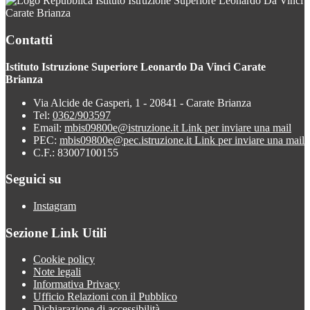
Istituto Istruzione Superiore Leonardo Da Vinci
Carate Brianza
Contatti
Istituto Istruzione Superiore Leonardo Da Vinci Carate
Brianza
Via Alcide de Gasperi, 1 - 20841 - Carate Brianza
Tel:
0362/903597
Email:
mbis09800e@istruzione.it
Link per inviare una mail
PEC:
mbis09800e@pec.istruzione.it
Link per inviare una mail
C.F.: 83007100155
Seguici su
Instagram
Sezione Link Utili
Cookie policy
Note legali
Informativa Privacy
Ufficio Relazioni con il Pubblico
Dichiarazione di accessibilità