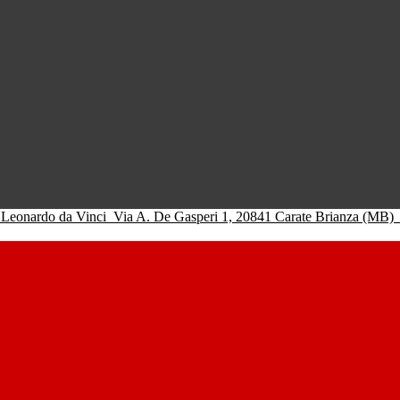
 Leonardo da Vinci
Via A. De Gasperi 1, 20841 Carate Brianza (MB)