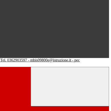
Tel. 0362903597 - mbis09800e@istruzione.it - pec