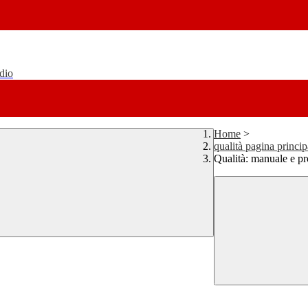
udio
Home
>
qualità pagina princip
Qualità: manuale e p