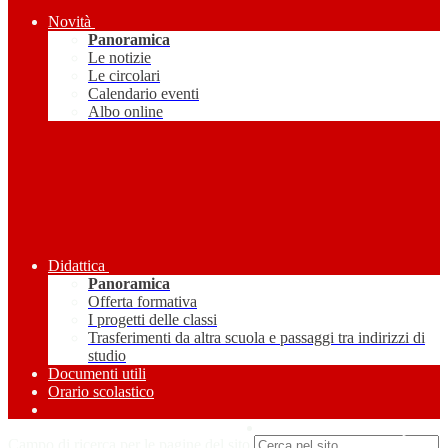
Novità
Panoramica
Le notizie
Le circolari
Calendario eventi
Albo online
Didattica
Panoramica
Offerta formativa
I progetti delle classi
Trasferimenti da altra scuola e passaggi tra indirizzi di
studio
Documenti utili
Orario scolastico
Amministrazione Trasparente
Campo di ricerca per le pagine del sito