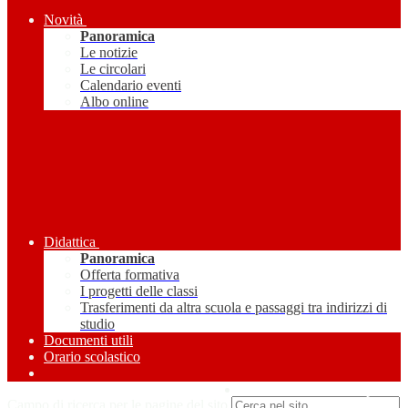
Novità
Panoramica
Le notizie
Le circolari
Calendario eventi
Albo online
Didattica
Panoramica
Offerta formativa
I progetti delle classi
Trasferimenti da altra scuola e passaggi tra indirizzi di
studio
Documenti utili
Orario scolastico
Amministrazione Trasparente
Campo di ricerca per le pagine del sito